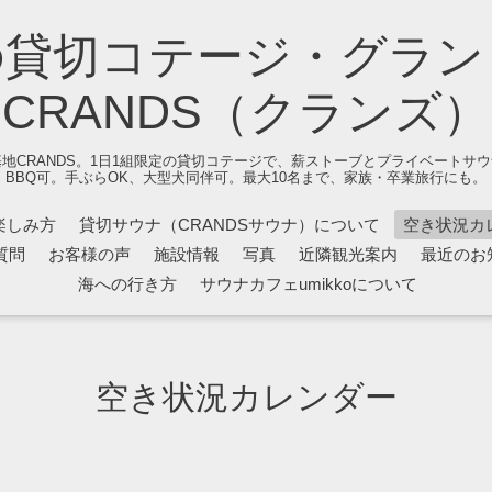
の貸切コテージ・グラン
CRANDS（クランズ）
地CRANDS。1日1組限定の貸切コテージで、薪ストーブとプライベートサ
BBQ可。手ぶらOK、大型犬同伴可。最大10名まで、家族・卒業旅行にも。
楽しみ方
貸切サウナ（CRANDSサウナ）について
空き状況カ
質問
お客様の声
施設情報
写真
近隣観光案内
最近のお
海への行き方
サウナカフェumikkoについて
空き状況カレンダー