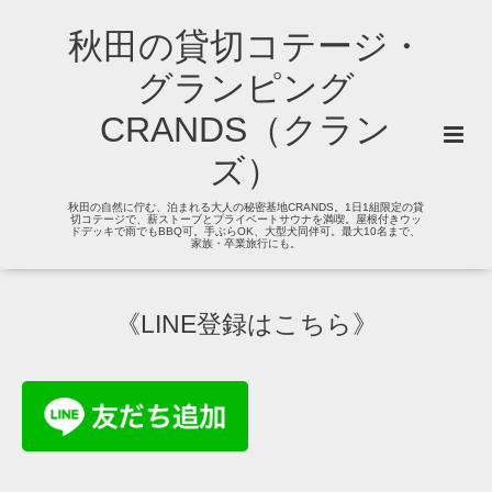
秋田の貸切コテージ・
グランピング
CRANDS（クラン
ズ）
秋田の自然に佇む、泊まれる大人の秘密基地CRANDS。1日1組限定の貸
切コテージで、薪ストーブとプライベートサウナを満喫。屋根付きウッ
ドデッキで雨でもBBQ可。手ぶらOK、大型犬同伴可。最大10名まで、
家族・卒業旅行にも。
《LINE登録はこちら》