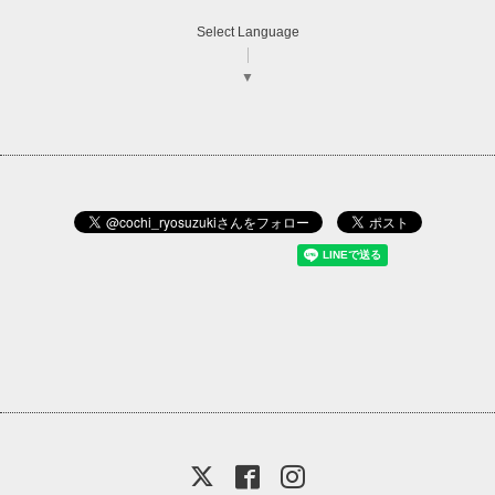
Select Language
▼