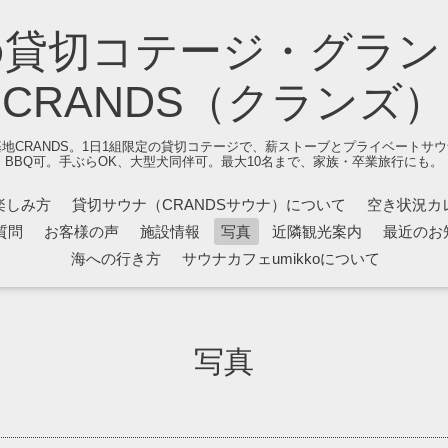
の貸切コテージ・グラン
CRANDS（クランズ）
地CRANDS。1日1組限定の貸切コテージで、薪ストーブとプライベートサ
BBQ可。手ぶらOK、大型犬同伴可。最大10名まで、家族・卒業旅行にも。
楽しみ方
貸切サウナ（CRANDSサウナ）について
空き状況カ
質問
お客様の声
施設情報
写真
近隣観光案内
最近のお
海への行き方
サウナカフェumikkoについて
写真