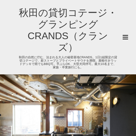
秋田の貸切コテージ・
グランピング
CRANDS（クラン
ズ）
秋田の自然に佇む、泊まれる大人の秘密基地CRANDS。1日1組限定の貸
切コテージで、薪ストーブとプライベートサウナを満喫。屋根付きウッ
ドデッキで雨でもBBQ可。手ぶらOK、大型犬同伴可。最大10名まで、
家族・卒業旅行にも。