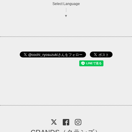
Select Language
▼