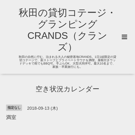
秋田の貸切コテージ・
グランピング
CRANDS（クラン
ズ）
秋田の自然に佇む、泊まれる大人の秘密基地CRANDS。1日1組限定の貸
切コテージで、薪ストーブとプライベートサウナを満喫。屋根付きウッ
ドデッキで雨でもBBQ可。手ぶらOK、大型犬同伴可。最大10名まで、
家族・卒業旅行にも。
空き状況カレンダー
指定なし
2018-09-13 (木)
満室