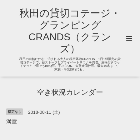
秋田の貸切コテージ・
グランピング
CRANDS（クラン
ズ）
秋田の自然に佇む、泊まれる大人の秘密基地CRANDS。1日1組限定の貸
切コテージで、薪ストーブとプライベートサウナを満喫。屋根付きウッ
ドデッキで雨でもBBQ可。手ぶらOK、大型犬同伴可。最大10名まで、
家族・卒業旅行にも。
空き状況カレンダー
指定なし
2018-08-11 (土)
満室