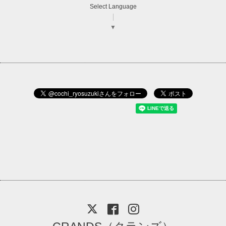
Select Language
▼