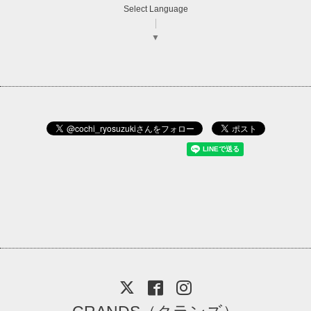
Select Language
▼