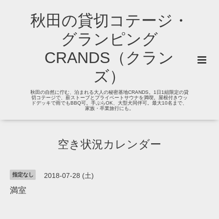
秋田の貸切コテージ・
グランピング
CRANDS（クラン
ズ）
秋田の自然に佇む、泊まれる大人の秘密基地CRANDS。1日1組限定の貸
切コテージで、薪ストーブとプライベートサウナを満喫。屋根付きウッ
ドデッキで雨でもBBQ可。手ぶらOK、大型犬同伴可。最大10名まで、
家族・卒業旅行にも。
空き状況カレンダー
指定なし
2018-07-28 (土)
満室