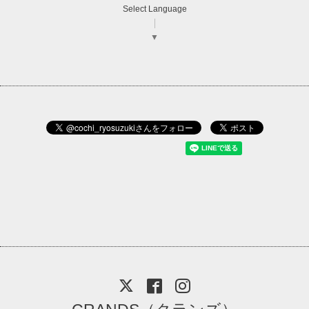
Select Language
▼