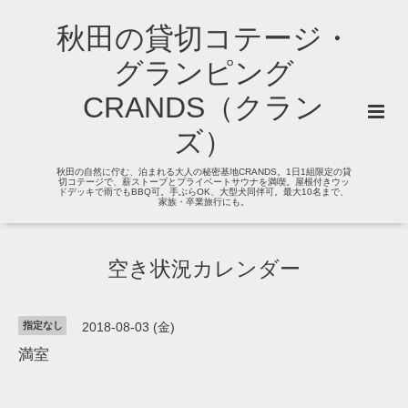
秋田の貸切コテージ・
グランピング
CRANDS（クラン
ズ）
秋田の自然に佇む、泊まれる大人の秘密基地CRANDS。1日1組限定の貸
切コテージで、薪ストーブとプライベートサウナを満喫。屋根付きウッ
ドデッキで雨でもBBQ可。手ぶらOK、大型犬同伴可。最大10名まで、
家族・卒業旅行にも。
空き状況カレンダー
指定なし
2018-08-03 (金)
満室