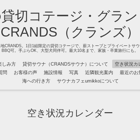
の貸切コテージ・グラン
CRANDS（クランズ）
地CRANDS。1日1組限定の貸切コテージで、薪ストーブとプライベートサ
BBQ可。手ぶらOK、大型犬同伴可。最大10名まで、家族・卒業旅行にも。
楽しみ方
貸切サウナ（CRANDSサウナ）について
空き状況カ
質問
お客様の声
施設情報
写真
近隣観光案内
最近のお
海への行き方
サウナカフェumikkoについて
空き状況カレンダー