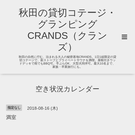
秋田の貸切コテージ・
グランピング
CRANDS（クラン
ズ）
秋田の自然に佇む、泊まれる大人の秘密基地CRANDS。1日1組限定の貸
切コテージで、薪ストーブとプライベートサウナを満喫。屋根付きウッ
ドデッキで雨でもBBQ可。手ぶらOK、大型犬同伴可。最大10名まで、
家族・卒業旅行にも。
空き状況カレンダー
指定なし
2018-08-16 (木)
満室