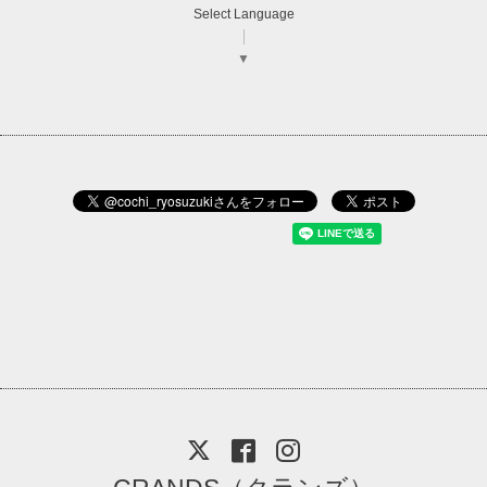
Select Language
▼