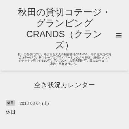
秋田の貸切コテージ・
グランピング
CRANDS（クラン
ズ）
秋田の自然に佇む、泊まれる大人の秘密基地CRANDS。1日1組限定の貸
切コテージで、薪ストーブとプライベートサウナを満喫。屋根付きウッ
ドデッキで雨でもBBQ可。手ぶらOK、大型犬同伴可。最大10名まで、
家族・卒業旅行にも。
空き状況カレンダー
休日
2018-08-04 (土)
休日