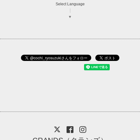
Select Language
▼