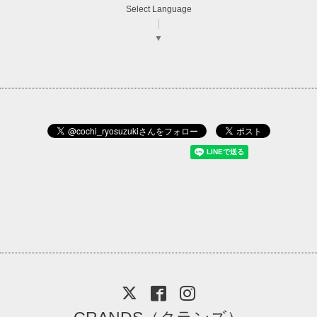
Select Language
▼