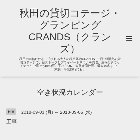
秋田の貸切コテージ・
グランピング
CRANDS（クラン
ズ）
秋田の自然に佇む、泊まれる大人の秘密基地CRANDS。1日1組限定の貸
切コテージで、薪ストーブとプライベートサウナを満喫。屋根付きウッ
ドデッキで雨でもBBQ可。手ぶらOK、大型犬同伴可。最大10名まで、
家族・卒業旅行にも。
空き状況カレンダー
休日
2018-09-03 (月) ～ 2018-09-05 (水)
工事