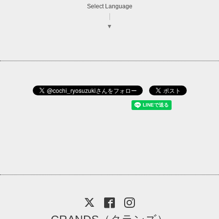
Select Language
▼