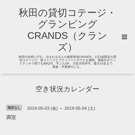
秋田の貸切コテージ・
グランピング
CRANDS（クラン
ズ）
秋田の自然に佇む、泊まれる大人の秘密基地CRANDS。1日1組限定の貸
切コテージで、薪ストーブとプライベートサウナを満喫。屋根付きウッ
ドデッキで雨でもBBQ可。手ぶらOK、大型犬同伴可。最大10名まで、
家族・卒業旅行にも。
空き状況カレンダー
指定なし
2019-05-03 (金) ～ 2019-05-04 (土)
満室