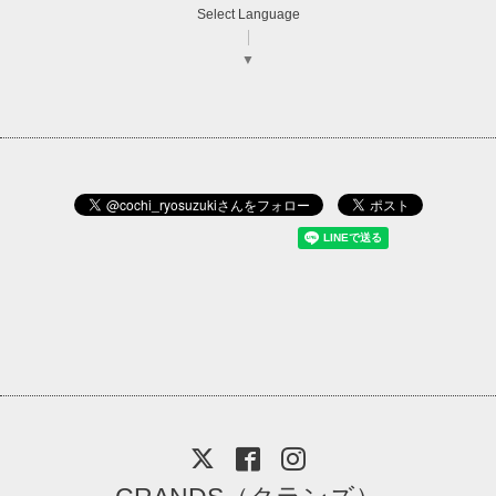
Select Language
▼