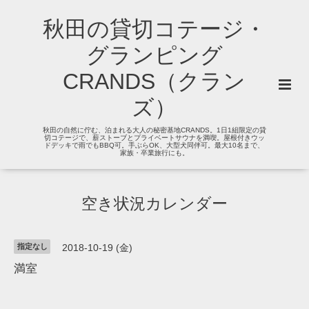
秋田の貸切コテージ・
グランピング
CRANDS（クラン
ズ）
秋田の自然に佇む、泊まれる大人の秘密基地CRANDS。1日1組限定の貸
切コテージで、薪ストーブとプライベートサウナを満喫。屋根付きウッ
ドデッキで雨でもBBQ可。手ぶらOK、大型犬同伴可。最大10名まで、
家族・卒業旅行にも。
空き状況カレンダー
指定なし
2018-10-19 (金)
満室