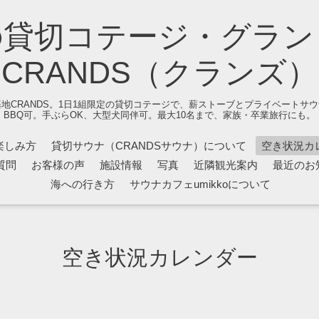
の貸切コテージ・グラン
CRANDS（クランズ）
地CRANDS。1日1組限定の貸切コテージで、薪ストーブとプライベートサ
BBQ可。手ぶらOK、大型犬同伴可。最大10名まで、家族・卒業旅行にも。
楽しみ方
貸切サウナ（CRANDSサウナ）について
空き状況カ
質問
お客様の声
施設情報
写真
近隣観光案内
最近のお
海への行き方
サウナカフェumikkoについて
空き状況カレンダー