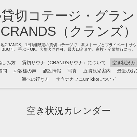
の貸切コテージ・グラン
CRANDS（クランズ）
地CRANDS。1日1組限定の貸切コテージで、薪ストーブとプライベートサ
BBQ可。手ぶらOK、大型犬同伴可。最大10名まで、家族・卒業旅行にも。
楽しみ方
貸切サウナ（CRANDSサウナ）について
空き状況カ
質問
お客様の声
施設情報
写真
近隣観光案内
最近のお
海への行き方
サウナカフェumikkoについて
空き状況カレンダー