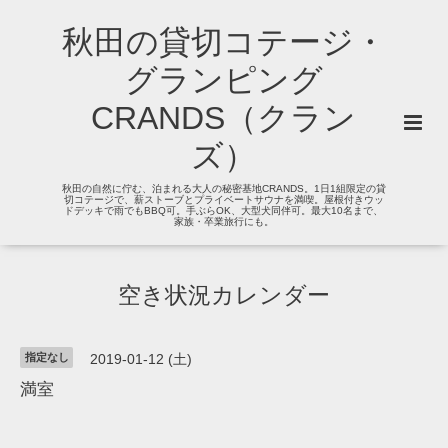
秋田の貸切コテージ・
グランピング
CRANDS（クラン
ズ）
秋田の自然に佇む、泊まれる大人の秘密基地CRANDS。1日1組限定の貸
切コテージで、薪ストーブとプライベートサウナを満喫。屋根付きウッ
ドデッキで雨でもBBQ可。手ぶらOK、大型犬同伴可。最大10名まで、
家族・卒業旅行にも。
空き状況カレンダー
指定なし
2019-01-12 (土)
満室