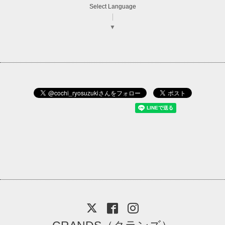
Select Language
▼