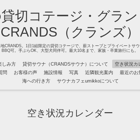
の貸切コテージ・グラン
CRANDS（クランズ）
地CRANDS。1日1組限定の貸切コテージで、薪ストーブとプライベートサ
BBQ可。手ぶらOK、大型犬同伴可。最大10名まで、家族・卒業旅行にも。
楽しみ方
貸切サウナ（CRANDSサウナ）について
空き状況カ
質問
お客様の声
施設情報
写真
近隣観光案内
最近のお
海への行き方
サウナカフェumikkoについて
空き状況カレンダー