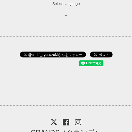
Select Language
▼