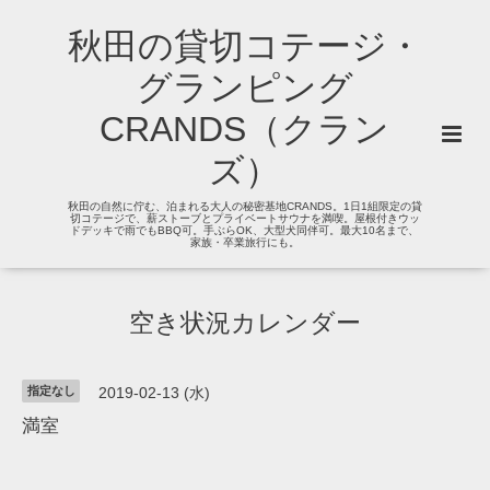
秋田の貸切コテージ・
グランピング
CRANDS（クラン
ズ）
秋田の自然に佇む、泊まれる大人の秘密基地CRANDS。1日1組限定の貸
切コテージで、薪ストーブとプライベートサウナを満喫。屋根付きウッ
ドデッキで雨でもBBQ可。手ぶらOK、大型犬同伴可。最大10名まで、
家族・卒業旅行にも。
空き状況カレンダー
指定なし
2019-02-13 (水)
満室