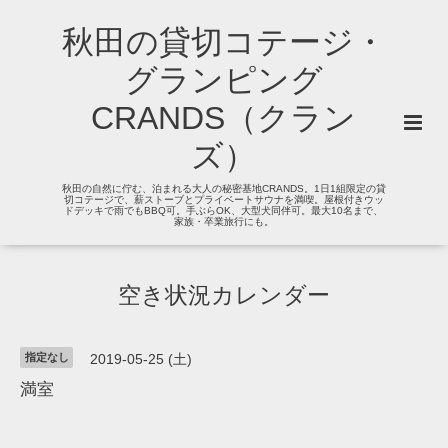
秋田の貸切コテージ・
グランピング
CRANDS（クラン
ズ）
秋田の自然に佇む、泊まれる大人の秘密基地CRANDS。1日1組限定の貸
切コテージで、薪ストーブとプライベートサウナを満喫。屋根付きウッ
ドデッキで雨でもBBQ可。手ぶらOK、大型犬同伴可。最大10名まで、
家族・卒業旅行にも。
空き状況カレンダー
指定なし
2019-05-25 (土)
満室