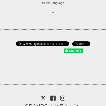
Select Language
▼