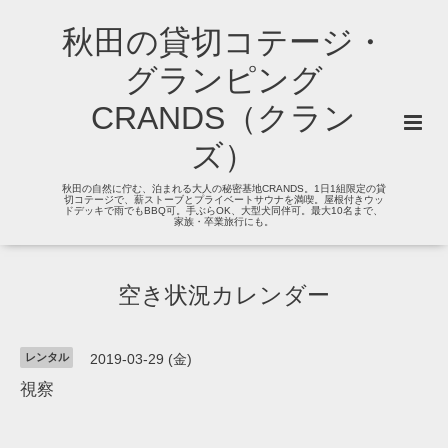
秋田の貸切コテージ・
グランピング
CRANDS（クラン
ズ）
秋田の自然に佇む、泊まれる大人の秘密基地CRANDS。1日1組限定の貸
切コテージで、薪ストーブとプライベートサウナを満喫。屋根付きウッ
ドデッキで雨でもBBQ可。手ぶらOK、大型犬同伴可。最大10名まで、
家族・卒業旅行にも。
空き状況カレンダー
レンタル
2019-03-29 (金)
視察