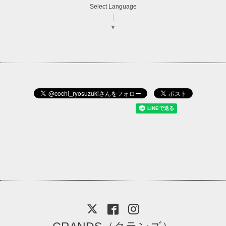
Select Language
▼