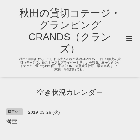
秋田の貸切コテージ・
グランピング
CRANDS（クラン
ズ）
秋田の自然に佇む、泊まれる大人の秘密基地CRANDS。1日1組限定の貸
切コテージで、薪ストーブとプライベートサウナを満喫。屋根付きウッ
ドデッキで雨でもBBQ可。手ぶらOK、大型犬同伴可。最大10名まで、
家族・卒業旅行にも。
空き状況カレンダー
指定なし
2019-03-26 (火)
満室