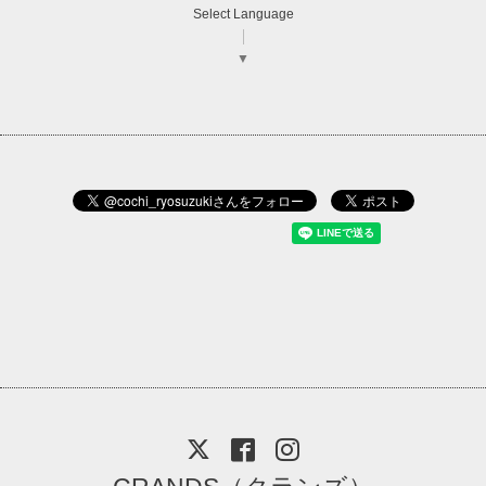
Select Language
▼