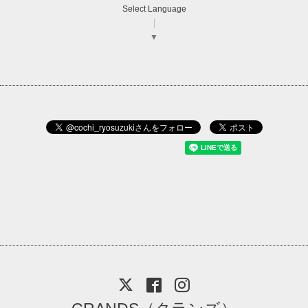
Select Language
▼