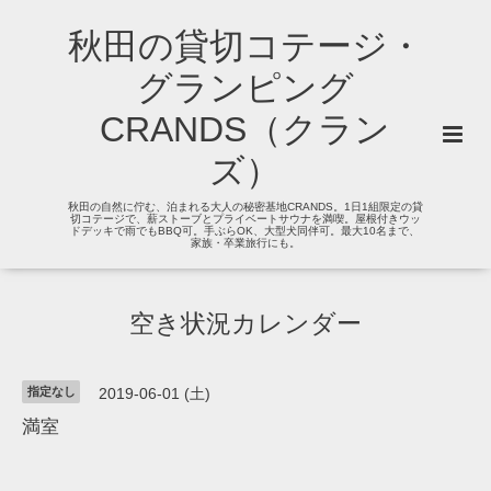
秋田の貸切コテージ・
グランピング
CRANDS（クラン
ズ）
秋田の自然に佇む、泊まれる大人の秘密基地CRANDS。1日1組限定の貸
切コテージで、薪ストーブとプライベートサウナを満喫。屋根付きウッ
ドデッキで雨でもBBQ可。手ぶらOK、大型犬同伴可。最大10名まで、
家族・卒業旅行にも。
空き状況カレンダー
指定なし
2019-06-01 (土)
満室