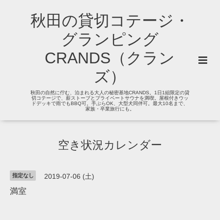
秋田の貸切コテージ・
グランピング
CRANDS（クラン
ズ）
秋田の自然に佇む、泊まれる大人の秘密基地CRANDS。1日1組限定の貸
切コテージで、薪ストーブとプライベートサウナを満喫。屋根付きウッ
ドデッキで雨でもBBQ可。手ぶらOK、大型犬同伴可。最大10名まで、
家族・卒業旅行にも。
空き状況カレンダー
指定なし
2019-07-06 (土)
満室