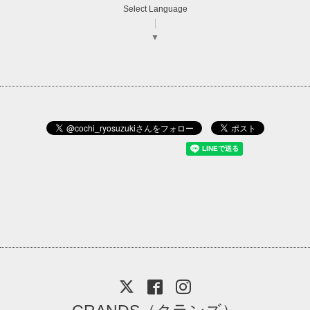
Select Language
▼