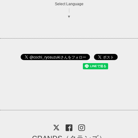
Select Language
▼