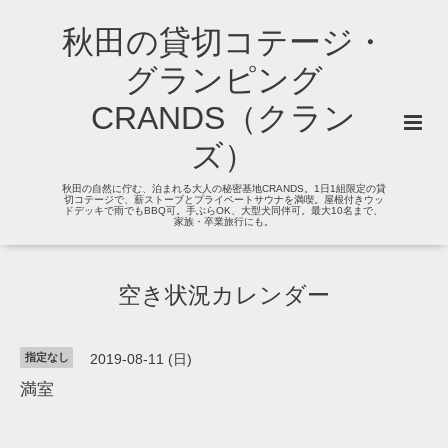
秋田の貸切コテージ・
グランピング
CRANDS（クラン
ズ）
秋田の自然に佇む、泊まれる大人の秘密基地CRANDS。1日1組限定の貸
切コテージで、薪ストーブとプライベートサウナを満喫。屋根付きウッ
ドデッキで雨でもBBQ可。手ぶらOK、大型犬同伴可。最大10名まで、
家族・卒業旅行にも。
空き状況カレンダー
指定なし
2019-08-11 (日)
満室