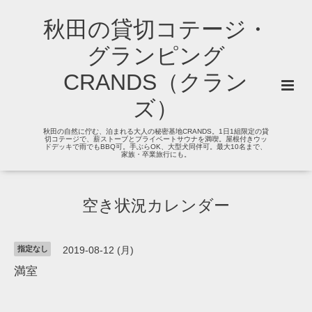
秋田の貸切コテージ・
グランピング
CRANDS（クラン
ズ）
秋田の自然に佇む、泊まれる大人の秘密基地CRANDS。1日1組限定の貸
切コテージで、薪ストーブとプライベートサウナを満喫。屋根付きウッ
ドデッキで雨でもBBQ可。手ぶらOK、大型犬同伴可。最大10名まで、
家族・卒業旅行にも。
空き状況カレンダー
指定なし
2019-08-12 (月)
満室