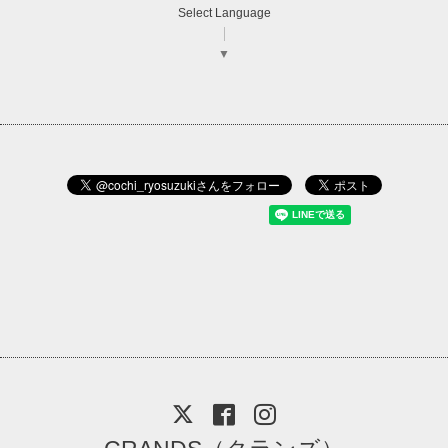
Select Language
▼