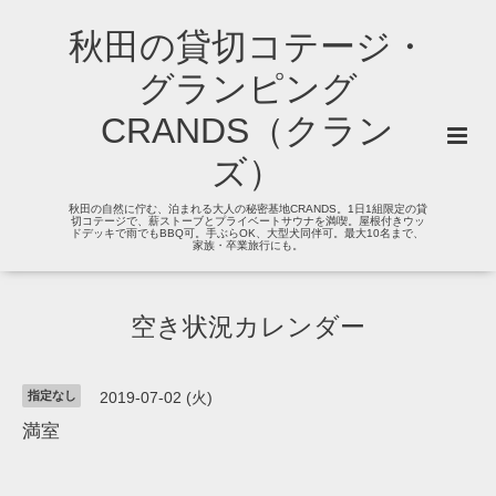
秋田の貸切コテージ・
グランピング
CRANDS（クラン
ズ）
秋田の自然に佇む、泊まれる大人の秘密基地CRANDS。1日1組限定の貸
切コテージで、薪ストーブとプライベートサウナを満喫。屋根付きウッ
ドデッキで雨でもBBQ可。手ぶらOK、大型犬同伴可。最大10名まで、
家族・卒業旅行にも。
空き状況カレンダー
指定なし
2019-07-02 (火)
満室