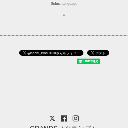
Select Language
▼