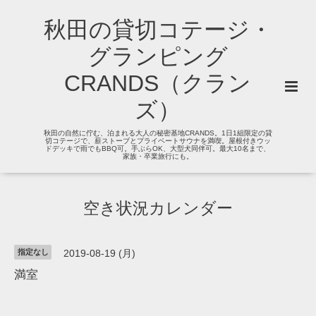
秋田の貸切コテージ・
グランピング
CRANDS（クラン
ズ）
秋田の自然に佇む、泊まれる大人の秘密基地CRANDS。1日1組限定の貸
切コテージで、薪ストーブとプライベートサウナを満喫。屋根付きウッ
ドデッキで雨でもBBQ可。手ぶらOK、大型犬同伴可。最大10名まで、
家族・卒業旅行にも。
空き状況カレンダー
指定なし
2019-08-19 (月)
満室