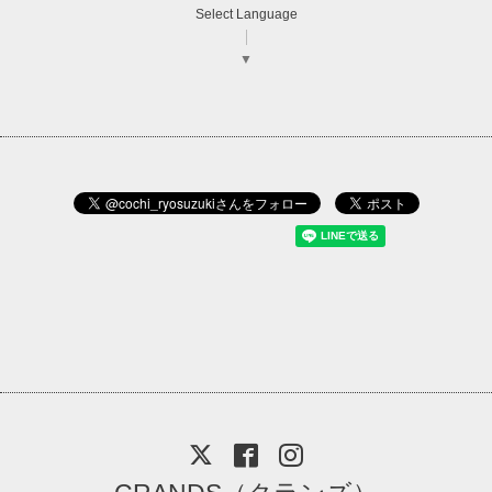
Select Language
▼