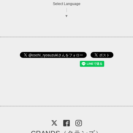
Select Language
▼