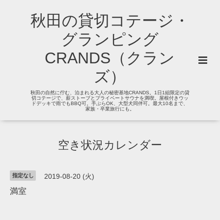
秋田の貸切コテージ・
グランピング
CRANDS（クラン
ズ）
秋田の自然に佇む、泊まれる大人の秘密基地CRANDS。1日1組限定の貸
切コテージで、薪ストーブとプライベートサウナを満喫。屋根付きウッ
ドデッキで雨でもBBQ可。手ぶらOK、大型犬同伴可。最大10名まで、
家族・卒業旅行にも。
空き状況カレンダー
指定なし
2019-08-20 (火)
満室