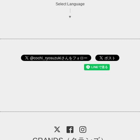
Select Language
▼