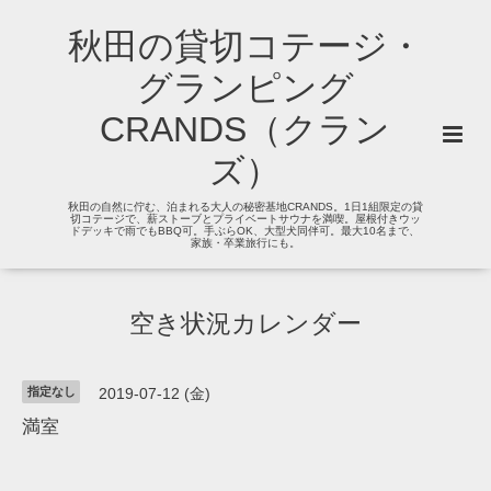
秋田の貸切コテージ・
グランピング
CRANDS（クラン
ズ）
秋田の自然に佇む、泊まれる大人の秘密基地CRANDS。1日1組限定の貸
切コテージで、薪ストーブとプライベートサウナを満喫。屋根付きウッ
ドデッキで雨でもBBQ可。手ぶらOK、大型犬同伴可。最大10名まで、
家族・卒業旅行にも。
空き状況カレンダー
指定なし
2019-07-12 (金)
満室