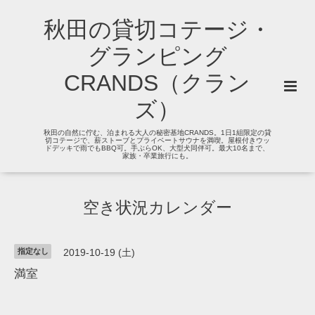
秋田の貸切コテージ・
グランピング
CRANDS（クラン
ズ）
秋田の自然に佇む、泊まれる大人の秘密基地CRANDS。1日1組限定の貸
切コテージで、薪ストーブとプライベートサウナを満喫。屋根付きウッ
ドデッキで雨でもBBQ可。手ぶらOK、大型犬同伴可。最大10名まで、
家族・卒業旅行にも。
空き状況カレンダー
指定なし
2019-10-19 (土)
満室