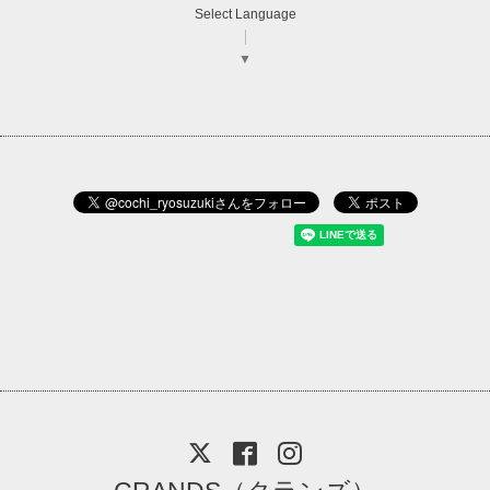
Select Language
▼