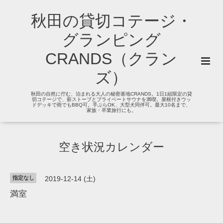
秋田の貸切コテージ・
グランピング
CRANDS（クラン
ズ）
秋田の自然に佇む、泊まれる大人の秘密基地CRANDS。1日1組限定の貸
切コテージで、薪ストーブとプライベートサウナを満喫。屋根付きウッ
ドデッキで雨でもBBQ可。手ぶらOK、大型犬同伴可。最大10名まで、
家族・卒業旅行にも。
空き状況カレンダー
指定なし
2019-12-14 (土)
満室