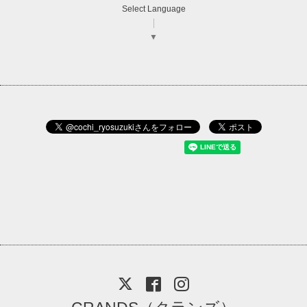
Select Language
▼