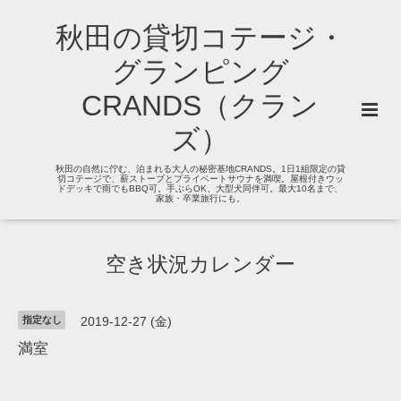
秋田の貸切コテージ・
グランピング
CRANDS（クラン
ズ）
秋田の自然に佇む、泊まれる大人の秘密基地CRANDS。1日1組限定の貸
切コテージで、薪ストーブとプライベートサウナを満喫。屋根付きウッ
ドデッキで雨でもBBQ可。手ぶらOK、大型犬同伴可。最大10名まで、
家族・卒業旅行にも。
空き状況カレンダー
指定なし
2019-12-27 (金)
満室