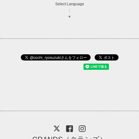
Select Language
▼