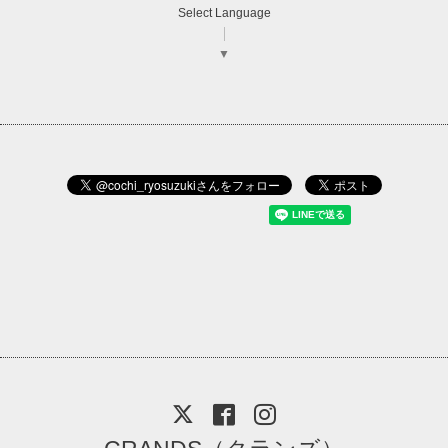
Select Language
▼