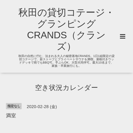
秋田の貸切コテージ・
グランピング
CRANDS（クラン
ズ）
秋田の自然に佇む、泊まれる大人の秘密基地CRANDS。1日1組限定の貸
切コテージで、薪ストーブとプライベートサウナを満喫。屋根付きウッ
ドデッキで雨でもBBQ可。手ぶらOK、大型犬同伴可。最大10名まで、
家族・卒業旅行にも。
空き状況カレンダー
指定なし
2020-02-28 (金)
満室