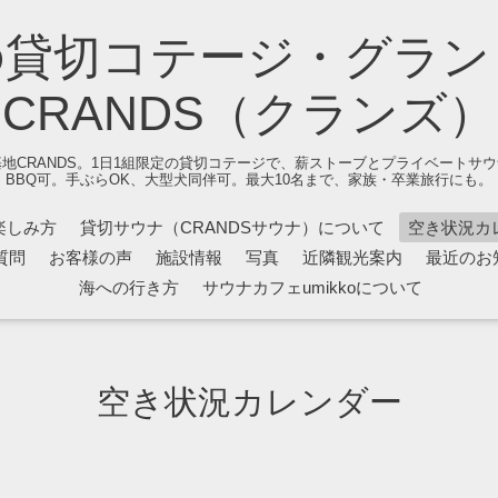
の貸切コテージ・グラン
CRANDS（クランズ）
地CRANDS。1日1組限定の貸切コテージで、薪ストーブとプライベートサ
BBQ可。手ぶらOK、大型犬同伴可。最大10名まで、家族・卒業旅行にも。
楽しみ方
貸切サウナ（CRANDSサウナ）について
空き状況カ
質問
お客様の声
施設情報
写真
近隣観光案内
最近のお
海への行き方
サウナカフェumikkoについて
空き状況カレンダー