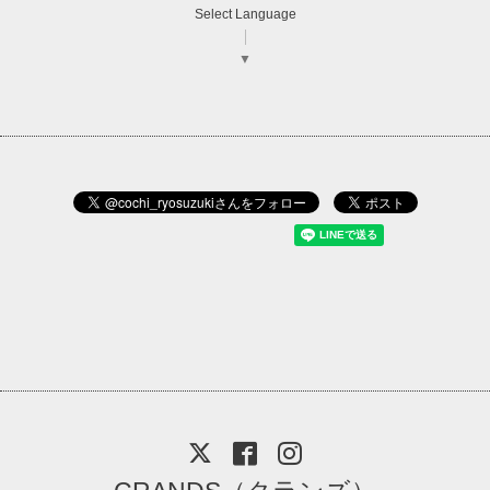
Select Language
▼