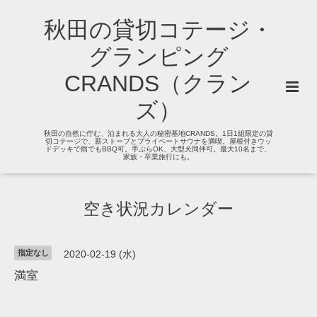
秋田の貸切コテージ・
グランピング
CRANDS（クラン
ズ）
秋田の自然に佇む、泊まれる大人の秘密基地CRANDS。1日1組限定の貸
切コテージで、薪ストーブとプライベートサウナを満喫。屋根付きウッ
ドデッキで雨でもBBQ可。手ぶらOK、大型犬同伴可。最大10名まで、
家族・卒業旅行にも。
空き状況カレンダー
指定なし
2020-02-19 (水)
満室