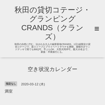
秋田の貸切コテージ・
グランピング
CRANDS（クラン
ズ）
秋田の自然に佇む、泊まれる大人の秘密基地CRANDS。1日1組限定の貸
切コテージで、薪ストーブとプライベートサウナを満喫。屋根付きウッ
ドデッキで雨でもBBQ可。手ぶらOK、大型犬同伴可。最大10名まで、
家族・卒業旅行にも。
空き状況カレンダー
指定なし
2020-03-12 (木)
満室