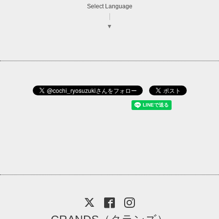
Select Language
▼