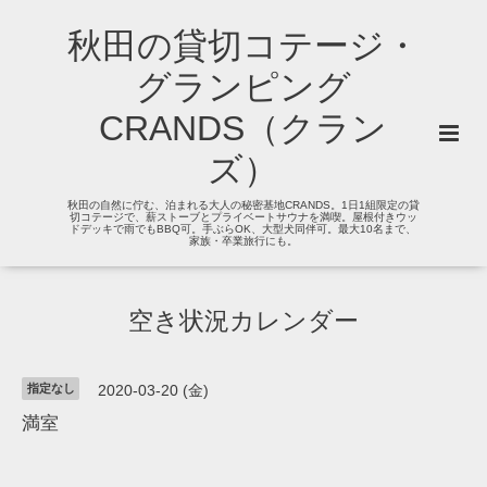
秋田の貸切コテージ・
グランピング
CRANDS（クラン
ズ）
秋田の自然に佇む、泊まれる大人の秘密基地CRANDS。1日1組限定の貸
切コテージで、薪ストーブとプライベートサウナを満喫。屋根付きウッ
ドデッキで雨でもBBQ可。手ぶらOK、大型犬同伴可。最大10名まで、
家族・卒業旅行にも。
空き状況カレンダー
指定なし
2020-03-20 (金)
満室