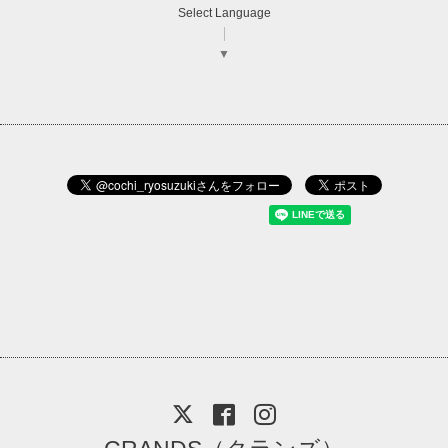
Select Language
▼