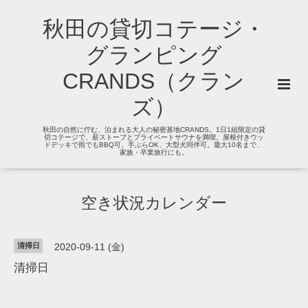
秋田の貸切コテージ・
グランピング
CRANDS（クラン
ズ）
秋田の自然に佇む、泊まれる大人の秘密基地CRANDS。1日1組限定の貸
切コテージで、薪ストーブとプライベートサウナを満喫。屋根付きウッ
ドデッキで雨でもBBQ可。手ぶらOK、大型犬同伴可。最大10名まで、
家族・卒業旅行にも。
空き状況カレンダー
清掃日
2020-09-11 (金)
清掃日