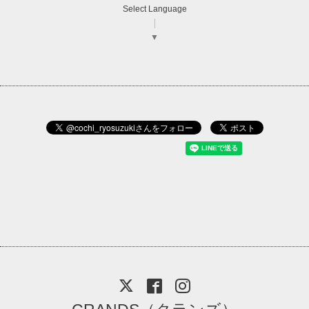
Select Language
▼