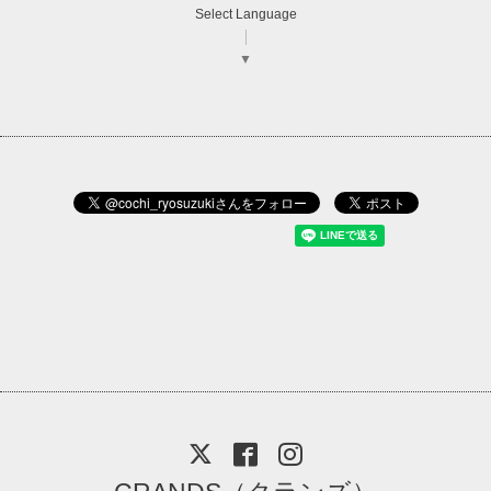
Select Language
▼