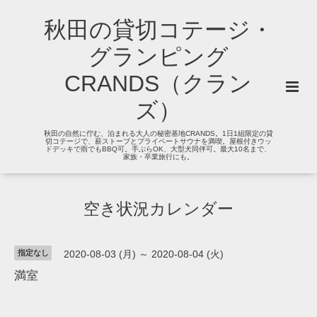
秋田の貸切コテージ・
グランピング
CRANDS（クラン
ズ）
秋田の自然に佇む、泊まれる大人の秘密基地CRANDS。1日1組限定の貸
切コテージで、薪ストーブとプライベートサウナを満喫。屋根付きウッ
ドデッキで雨でもBBQ可。手ぶらOK、大型犬同伴可。最大10名まで、
家族・卒業旅行にも。
空き状況カレンダー
指定なし
2020-08-03 (月) ～ 2020-08-04 (火)
満室