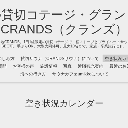
の貸切コテージ・グラン
CRANDS（クランズ）
地CRANDS。1日1組限定の貸切コテージで、薪ストーブとプライベートサ
BBQ可。手ぶらOK、大型犬同伴可。最大10名まで、家族・卒業旅行にも。
楽しみ方
貸切サウナ（CRANDSサウナ）について
空き状況カ
質問
お客様の声
施設情報
写真
近隣観光案内
最近のお
海への行き方
サウナカフェumikkoについて
空き状況カレンダー