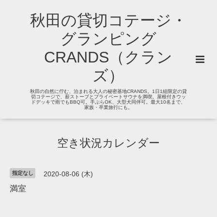
秋田の貸切コテージ・
グランピング
CRANDS（クラン
ズ）
秋田の自然に佇む、泊まれる大人の秘密基地CRANDS。1日1組限定の貸
切コテージで、薪ストーブとプライベートサウナを満喫。屋根付きウッ
ドデッキで雨でもBBQ可。手ぶらOK、大型犬同伴可。最大10名まで、
家族・卒業旅行にも。
空き状況カレンダー
指定なし
2020-08-06 (木)
満室