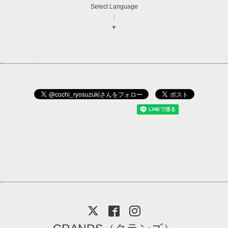
Select Language
▼