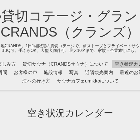
の貸切コテージ・グラン
CRANDS（クランズ）
地CRANDS。1日1組限定の貸切コテージで、薪ストーブとプライベートサ
BBQ可。手ぶらOK、大型犬同伴可。最大10名まで、家族・卒業旅行にも。
楽しみ方
貸切サウナ（CRANDSサウナ）について
空き状況カ
質問
お客様の声
施設情報
写真
近隣観光案内
最近のお
海への行き方
サウナカフェumikkoについて
空き状況カレンダー