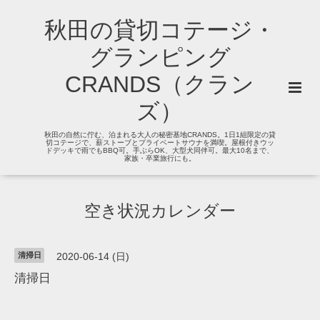
秋田の貸切コテージ・
グランピング
CRANDS（クラン
ズ）
秋田の自然に佇む、泊まれる大人の秘密基地CRANDS。1日1組限定の貸
切コテージで、薪ストーブとプライベートサウナを満喫。屋根付きウッ
ドデッキで雨でもBBQ可。手ぶらOK、大型犬同伴可。最大10名まで、
家族・卒業旅行にも。
空き状況カレンダー
清掃日
2020-06-14 (日)
清掃日