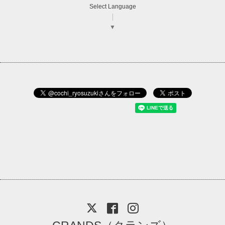
Select Language
▼