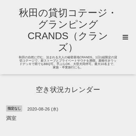
秋田の貸切コテージ・
グランピング
CRANDS（クラン
ズ）
秋田の自然に佇む、泊まれる大人の秘密基地CRANDS。1日1組限定の貸
切コテージで、薪ストーブとプライベートサウナを満喫。屋根付きウッ
ドデッキで雨でもBBQ可。手ぶらOK、大型犬同伴可。最大10名まで、
家族・卒業旅行にも。
空き状況カレンダー
指定なし
2020-08-26 (水)
満室