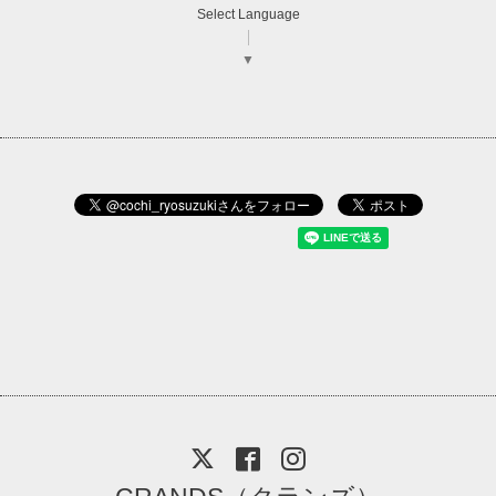
Select Language
▼