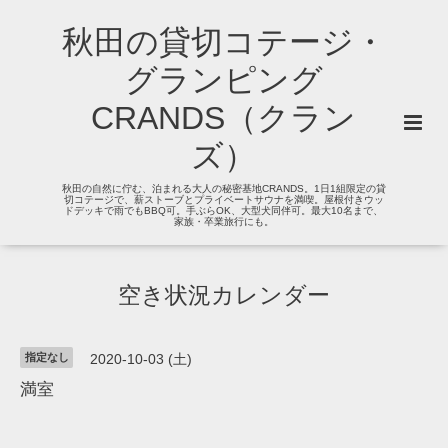
秋田の貸切コテージ・
グランピング
CRANDS（クラン
ズ）
秋田の自然に佇む、泊まれる大人の秘密基地CRANDS。1日1組限定の貸
切コテージで、薪ストーブとプライベートサウナを満喫。屋根付きウッ
ドデッキで雨でもBBQ可。手ぶらOK、大型犬同伴可。最大10名まで、
家族・卒業旅行にも。
空き状況カレンダー
指定なし
2020-10-03 (土)
満室