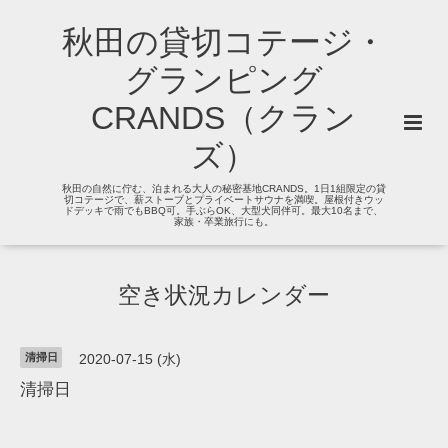
秋田の貸切コテージ・
グランピング
CRANDS（クラン
ズ）
秋田の自然に佇む、泊まれる大人の秘密基地CRANDS。1日1組限定の貸
切コテージで、薪ストーブとプライベートサウナを満喫。屋根付きウッ
ドデッキで雨でもBBQ可。手ぶらOK、大型犬同伴可。最大10名まで、
家族・卒業旅行にも。
空き状況カレンダー
清掃日
2020-07-15 (水)
清掃日