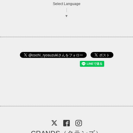
Select Language
▼