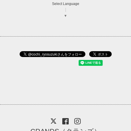
Select Language
▼