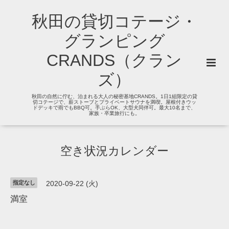
秋田の貸切コテージ・
グランピング
CRANDS（クラン
ズ）
秋田の自然に佇む、泊まれる大人の秘密基地CRANDS。1日1組限定の貸
切コテージで、薪ストーブとプライベートサウナを満喫。屋根付きウッ
ドデッキで雨でもBBQ可。手ぶらOK、大型犬同伴可。最大10名まで、
家族・卒業旅行にも。
空き状況カレンダー
指定なし
2020-09-22 (火)
満室