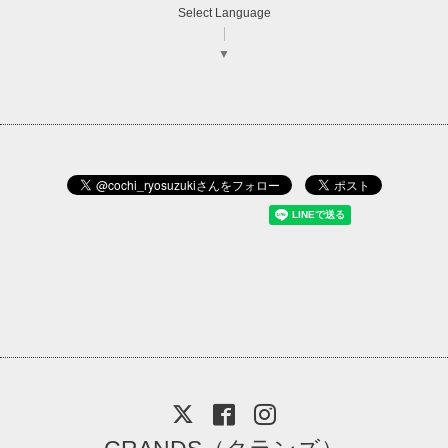
Select Language
▼