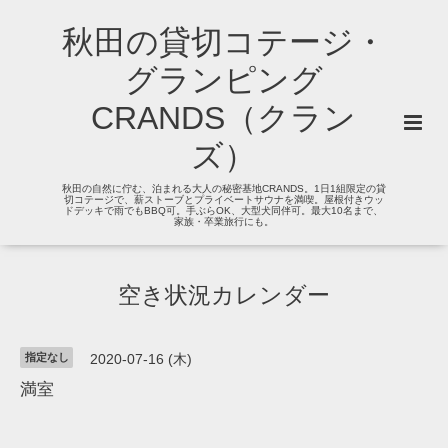
秋田の貸切コテージ・
グランピング
CRANDS（クラン
ズ）
秋田の自然に佇む、泊まれる大人の秘密基地CRANDS。1日1組限定の貸
切コテージで、薪ストーブとプライベートサウナを満喫。屋根付きウッ
ドデッキで雨でもBBQ可。手ぶらOK、大型犬同伴可。最大10名まで、
家族・卒業旅行にも。
空き状況カレンダー
指定なし
2020-07-16 (木)
満室