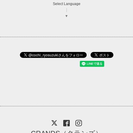
Select Language
▼