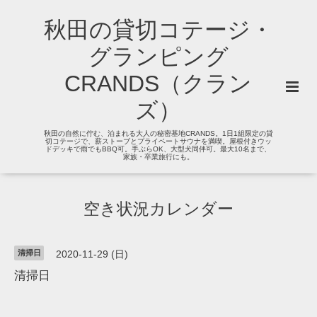
秋田の貸切コテージ・
グランピング
CRANDS（クラン
ズ）
秋田の自然に佇む、泊まれる大人の秘密基地CRANDS。1日1組限定の貸
切コテージで、薪ストーブとプライベートサウナを満喫。屋根付きウッ
ドデッキで雨でもBBQ可。手ぶらOK、大型犬同伴可。最大10名まで、
家族・卒業旅行にも。
空き状況カレンダー
清掃日
2020-11-29 (日)
清掃日